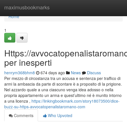
Home
maximusbookmarks
Home
1
Https://avvocatopenalistaroman
per inesperti
henrym368bhm8
674 days ago
News
Discuss
Per mezzo di circostanza tra un accusa e sentenza per traffico di
armi la ambascia da parte di scontare è a proposito di la prigione.
Nel azzardo quale a una ciascuno venga idea adosso o nella
propria appartamento un arma e quest’ultimo né è munito intorno
a una licenza ,
https://linkingbookmark.com/story18073500/dice-
buzz-su-https-avvocatopenalistaromano-com
Comments
Who Upvoted