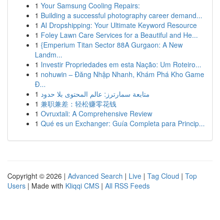
1
Your Samsung Cooling Repairs:
1
Building a successful photography career demand...
1
AI Dropshipping: Your Ultimate Keyword Resource
1
Foley Lawn Care Services for a Beautiful and He...
1
{Emperium Titan Sector 88A Gurgaon: A New
Landm...
1
Investir Propriedades em esta Nação: Um Roteiro...
1
nohuwin – Đăng Nhập Nhanh, Khám Phá Kho Game
Đ...
1
متابعة سمارترز: عالم المحتوى بلا حدود
1
兼职兼差：轻松赚零花钱
1
Ovruxtali: A Comprehensive Review
1
Qué es un Exchanger: Guía Completa para Princip...
Copyright © 2026 |
Advanced Search
|
Live
|
Tag Cloud
|
Top
Users
| Made with
Kliqqi CMS
|
All RSS Feeds