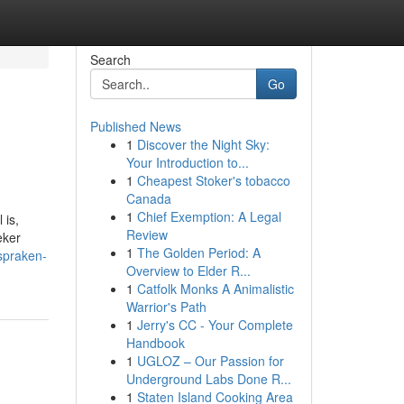
Search
Go
Published News
1
Discover the Night Sky:
Your Introduction to...
1
Cheapest Stoker's tobacco
Canada
1
Chief Exemption: A Legal
 is,
Review
eker
1
The Golden Period: A
tspraken-
Overview to Elder R...
1
Catfolk Monks A Animalistic
Warrior's Path
1
Jerry's CC - Your Complete
Handbook
1
UGLOZ – Our Passion for
Underground Labs Done R...
1
Staten Island Cooking Area