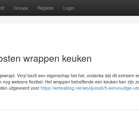
it
Groups
Register
Login
kosten wrappen keuken
ewrapt. Vinyl bezit een eigenschap het het, ondanks dat dit extreem iel
ok nog weleens flexibel. Het wrappen betreffende een keuken kan zijn z
rden uitgevoerd voor
https://writeablog.net/wooljuice6/5-eenvoudige-ui