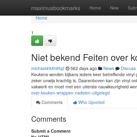
Home
maximusbookmarks
Home
New
Subm
Home
1
Niet bekend Feiten over 
michael494h8fq2
562 days ago
News
Discuss
Keukens worden bijkans iedere keer betreffende vinyl g
zeker onwijs krachtig is. Daarenboven kan zijn vinyl o
vakwerk en moet met een uiterste nauwkeurigheid wo
over-keuken-wrappen-nadelen-uitgelegd
Comments
Who Upvoted
Comments
Submit a Comment