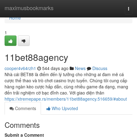
Home
maximusbookmarks
Togg
navi
Home
1
11bet88agency
cooper4v64rzh1
544 days ago
News
Discuss
Nhà cái BET88 là điểm đến lý tưởng cho những ai đam mê cá
cược thể thao và trò chơi casino trực tuyến. Chúng tôi cung cấp
hàng ngàn kèo cược hấp dẫn, cùng nhiều game đa dạng, mang
đến trải nghiệm cờ bạc đỉnh cao. Với giao diện thân
https://xtremepape.rs/members/11bet88agency.516659/#about
Comments
Who Upvoted
Comments
Submit a Comment