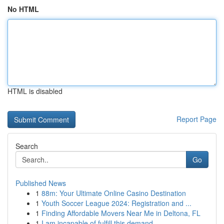
No HTML
HTML is disabled
Report Page
Search
Go
Published News
1
88m: Your Ultimate Online Casino Destination
1
Youth Soccer League 2024: Registration and ...
1
Finding Affordable Movers Near Me in Deltona, FL
1
I am incapable of fulfill this demand . ...