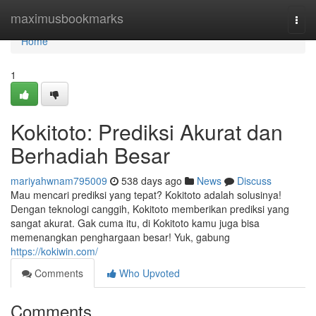
Home
maximusbookmarks
Togg
navi
Home
1
Kokitoto: Prediksi Akurat dan
Berhadiah Besar
mariyahwnam795009
538 days ago
News
Discuss
Mau mencari prediksi yang tepat? Kokitoto adalah solusinya!
Dengan teknologi canggih, Kokitoto memberikan prediksi yang
sangat akurat. Gak cuma itu, di Kokitoto kamu juga bisa
memenangkan penghargaan besar! Yuk, gabung
https://kokiwin.com/
Comments
Who Upvoted
Comments