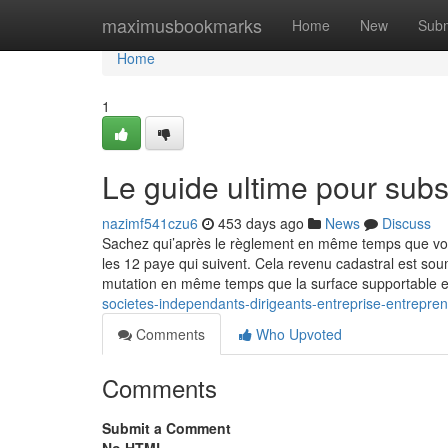
Home
maximusbookmarks
Home
New
Subm
Home
1
Le guide ultime pour subs
nazimf541czu6
453 days ago
News
Discuss
Sachez qui’après le règlement en même temps que vot
les 12 paye qui suivent. Cela revenu cadastral est soum
mutation en même temps que la surface supportable e
societes-independants-dirigeants-entreprise-entrepren
Comments
Who Upvoted
Comments
Submit a Comment