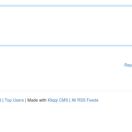
Rep
d
|
Top Users
| Made with
Kliqqi CMS
|
All RSS Feeds