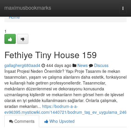
Home
maximusbookmarks
Togg
navi
Home
1
Fethiye Tiny House 159
gallagherg680aad4
444 days ago
News
Discuss
İnşaat Projesi Neden Önemlidir? Yapı Proje Tasarımı ile mekan
tasarımcıları, yaşam ve çalışma alanlarını daha estetik, fonksiyonel
ve kullanışlı hale getiren profesyonellerdir. Tasarımcılar,
mekânların düzenlenmesi ve dekorasyonu konusunda
uzmanlaşmış kişilerdir ve mekanların hem görsel hem de işlevsel
olarak en iyi şekilde kullanılmasını sağlarlar. Onlarla çalışmak,
sıradan mekanları...
https://bodrum-a-a-
ev96395.mysticwiki.com/1440721/bodrum_taş_ev_uygulama_246
Comments
Who Upvoted