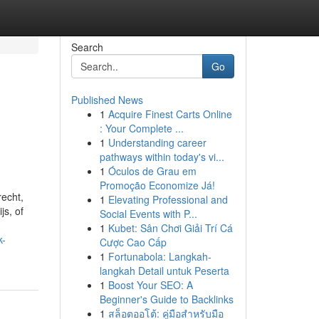
Search
Go
Published News
1
Acquire Finest Carts Online
: Your Complete ...
1
Understanding career
pathways within today's vi...
1
Óculos de Grau em
Promoção Economize Já!
recht,
1
Elevating Professional and
js, of
Social Events with P...
1
Kubet: Sân Chơi Giải Trí Cá
k-
Cược Cao Cấp
1
Fortunabola: Langkah-
langkah Detail untuk Peserta
1
Boost Your SEO: A
Beginner's Guide to Backlinks
1
สล็อตออโต้: คู่มือสำหรับมือ