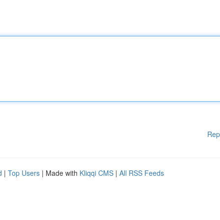
Rep
d
|
Top Users
| Made with
Kliqqi CMS
|
All RSS Feeds