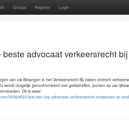
it
Groups
Register
Login
 beste advocaat verkeersrecht bij
igen van uw Belangen in het Verkeersrecht Bij zaken omtrent verkeers
 U wordt mogelijk geconfronteerd met geldstraffen, punten op uw rijbewi
ïnvloeden. Dit is waar
.com/35369622/laat-een-top-advocaat-verkeersrecht-antwerpen-je-zaa