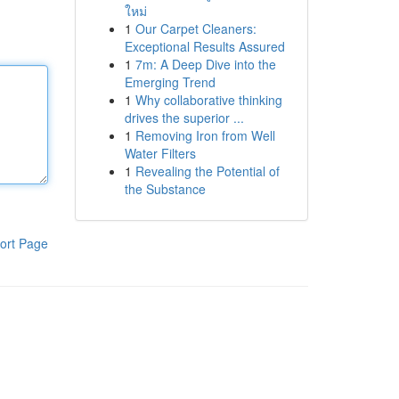
ใหม่
1
Our Carpet Cleaners:
Exceptional Results Assured
1
7m: A Deep Dive into the
Emerging Trend
1
Why collaborative thinking
drives the superior ...
1
Removing Iron from Well
Water Filters
1
Revealing the Potential of
the Substance
ort Page