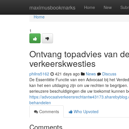
Home
maximusbookmarks
Home
New
Subm
Home
1
Ontvang topadvies van de
verkeerskwesties
philns5162
421 days ago
News
Discuss
De Essentiële Functie van een Advocaat bij het Verded
kan het een uitdaging zijn om uw rechten te begrijpen.
serieuzere beschuldigingen die uw toekomst kunnen be
https://advocaatverkeersrechtantw43173.sharebyblog
behandelen
Comments
Who Upvoted
Comments