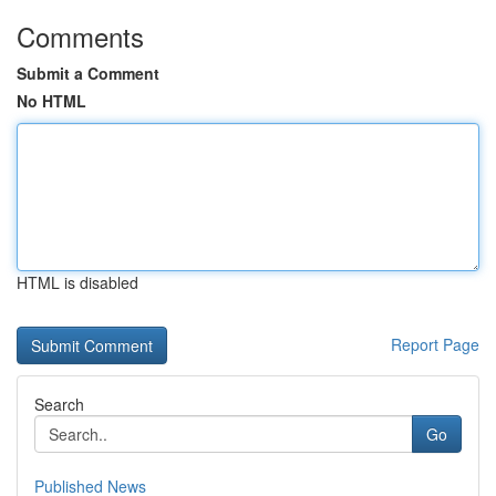
Comments
Submit a Comment
No HTML
HTML is disabled
Report Page
Search
Go
Published News