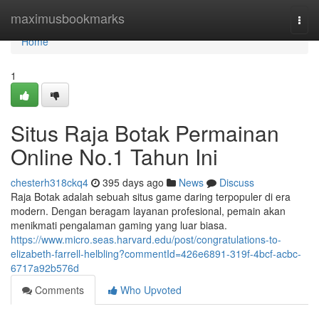
Home
maximusbookmarks
Togg
navi
Home
1
Situs Raja Botak Permainan
Online No.1 Tahun Ini
chesterh318ckq4
395 days ago
News
Discuss
Raja Botak adalah sebuah situs game daring terpopuler di era
modern. Dengan beragam layanan profesional, pemain akan
menikmati pengalaman gaming yang luar biasa.
https://www.micro.seas.harvard.edu/post/congratulations-to-
elizabeth-farrell-helbling?commentId=426e6891-319f-4bcf-acbc-
6717a92b576d
Comments
Who Upvoted