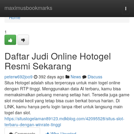
Home
maximusbookmarks
Togg
navi
Home
1
Daftar Judi Online Hotogel
Resmi Sekarang
peterw692joo9
392 days ago
News
Discuss
Situs Hotogel adalah situs terpercaya untuk main togel online
dengan RTP tinggi. Menggunakan data AI terbaru, kamu bisa
memaksimalkan peluang menang setiap hari. Tersedia juga game
slot modal kecil yang tetap bisa cuan berkat bonus harian. Di
LINK, kamu hanya perlu login tanpa ribet untuk langsung main
togel dan slot.
https://situstogelaman89123.mdkblog.com/42095528/situs-slot-
terbaru-dengan-winrate-tinggi
Comments
Who Upvoted