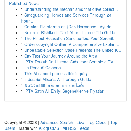
Published News
1
Understanding the mechanisms that drive collect...
1
Safeguarding Homes and Services Through 24
Hour...
1
Camion Plataforma en {Dos Hermanas : Ayuda ...
1
Noida to Rishikesh Taxi: Your Ultimate Trip Guide
1
The Finest Relaxation Sanctuaries: Your Serenit...
1
Order copyright Online: A Comprehensive Explan...
1
Unbeatable Selection Case Presents The United K...
1
City Taxi Your Journey Around the Area
1
IPTV Totaal: De Ultieme Gids voor Complete TV
1
La Perla di Calabria
1
This AI cannot process this inquiry .
1
Industrial Mixers: A Thorough Guide
1
ฟันนี่วิน888: สล็อตฮาเฮ รวยไม่ยั้ง!
1
İPTV Satın Al: En İyi Seçenekler ve Fiyatlar
Copyright © 2026 |
Advanced Search
|
Live
|
Tag Cloud
|
Top
Users
| Made with
Kliqqi CMS
|
All RSS Feeds