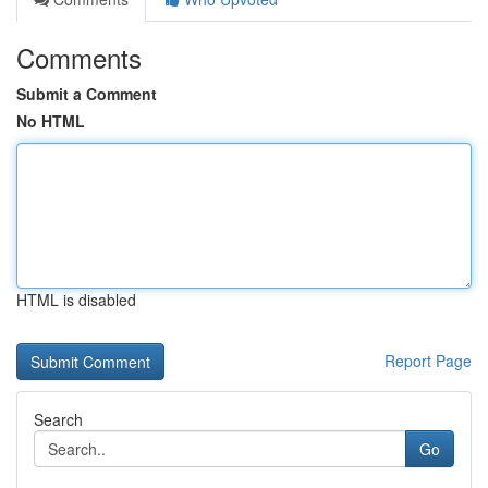
Comments
Submit a Comment
No HTML
HTML is disabled
Report Page
Search
Go