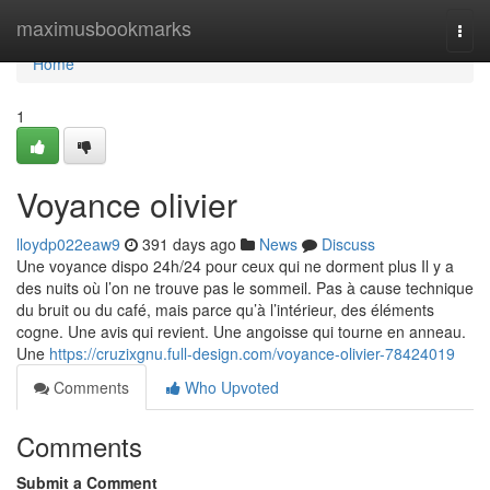
Home
maximusbookmarks
Togg
navi
Home
1
Voyance olivier
lloydp022eaw9
391 days ago
News
Discuss
Une voyance dispo 24h/24 pour ceux qui ne dorment plus Il y a
des nuits où l’on ne trouve pas le sommeil. Pas à cause technique
du bruit ou du café, mais parce qu’à l’intérieur, des éléments
cogne. Une avis qui revient. Une angoisse qui tourne en anneau.
Une
https://cruzixgnu.full-design.com/voyance-olivier-78424019
Comments
Who Upvoted
Comments
Submit a Comment