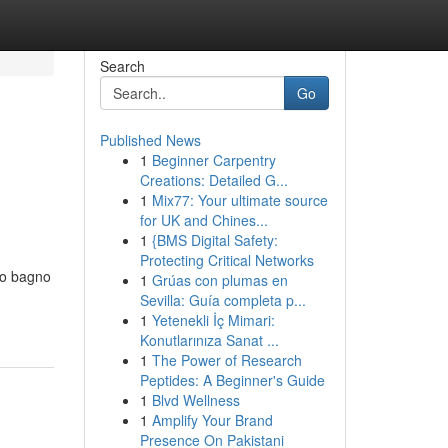
Search
Go
Published News
1
Beginner Carpentry
Creations: Detailed G...
1
Mix77: Your ultimate source
for UK and Chines...
1
{BMS Digital Safety:
Protecting Critical Networks
vo bagno
1
Grúas con plumas en
Sevilla: Guía completa p...
1
Yetenekli İç Mimari:
Konutlarınıza Sanat ...
1
The Power of Research
Peptides: A Beginner's Guide
1
Blvd Wellness
1
Amplify Your Brand
Presence On Pakistani