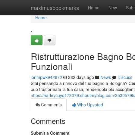
Home
maximusbookmarks
Home
New
Subm
Home
1
Ristrutturazione Bagno B
Funzionali
lorimpwk942672
382 days ago
News
Discuss
Stai pensando a rinnovo del tuo bagno a Bologna? Cer
può trasformate la tua casa, rendendola più accogliente
https://harleycuyq173079.shoutmyblog.com/35305795/r
Comments
Who Upvoted
Comments
Submit a Comment