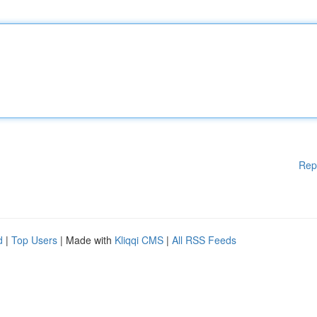
Rep
d
|
Top Users
| Made with
Kliqqi CMS
|
All RSS Feeds