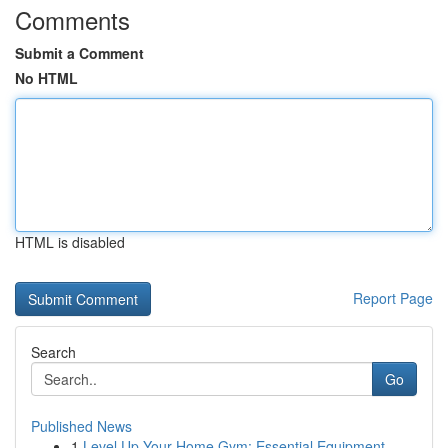
Comments
Submit a Comment
No HTML
HTML is disabled
Report Page
Search
Go
Published News
1
Level Up Your Home Gym: Essential Equipment