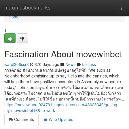
Home
maximusbookmarks
Togg
navi
Home
1
Fascination About movewinbet
wardl306ssr3
370 days ago
News
Discuss
การติดต่อ สำนักงานสลากกินแบ่งรัฐบาลดูได้ที่นี่ “We such as
Neighborhood exhibiting up to say Hello into the canines, which
will help them have positive encounters in Assembly new people
today,” Johnston says. ด้วยระบบที่เปิดให้ผู้เล่นสามารถเลือกแทงเลข
ได้อย่างอิสระ ไม่จำกัด และไม่อั้นเลขใด ๆ ทำให้ผู้เล่นไม่ต้องกังวลว่า
เลขที่ตัวเองเลือกจะไม่มีให้ซื้อ นอกจากนี้เว็บยังมีการจ่ายเงินรางวัลท...
https://movewinbet02479.blogoscience.com/43023349/getting-
my-movewinbet168-to-work
Comments
Who Upvoted