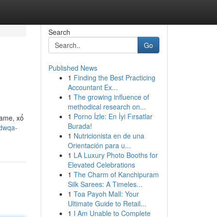
Search
Go
Published News
1
Finding the Best Practicing
Accountant Ex...
1
The growing influence of
methodical research on...
1
Porno İzle: En İyi Fırsatlar
game, xổ
Burada!
/dwqa-
1
Nutricionista en de una
Orientación para u...
1
LA Luxury Photo Booths for
Elevated Celebrations
1
The Charm of Kanchipuram
Silk Sarees: A Timeles...
1
Toa Payoh Mall: Your
Ultimate Guide to Retail...
1
I Am Unable to Complete