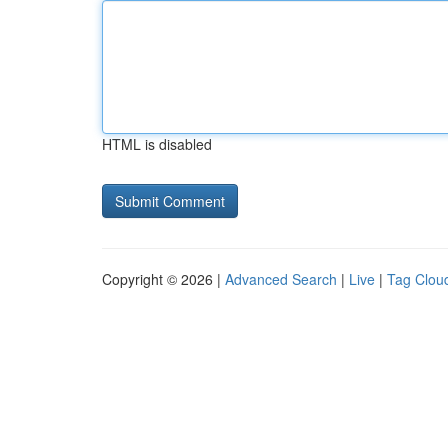
HTML is disabled
Copyright © 2026 |
Advanced Search
|
Live
|
Tag Clou