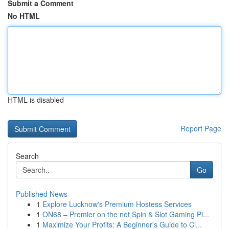
Submit a Comment
No HTML
HTML is disabled
Report Page
Search
Go
Published News
1
Explore Lucknow's Premium Hostess Services
1
ON68 – Premier on the net Spin & Slot Gaming Pl...
1
Maximize Your Profits: A Beginner's Guide to Cl...