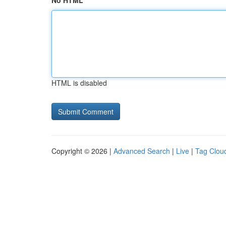
No HTML
HTML is disabled
Copyright © 2026 |
Advanced Search
|
Live
|
Tag Clou