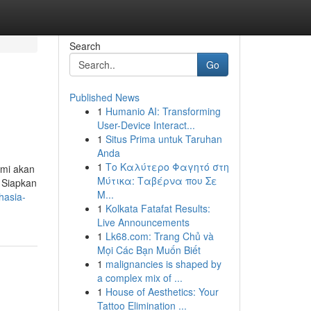
Search
Go
Published News
1
Humanio AI: Transforming
User-Device Interact...
1
Situs Prima untuk Taruhan
Anda
1
Το Καλύτερο Φαγητό στη
ami akan
Μύτικα: Ταβέρνα που Σε
 Siapkan
Μ...
hasia-
1
Kolkata Fatafat Results:
Live Announcements
1
Lk68.com: Trang Chủ và
Mọi Các Bạn Muốn Biết
1
malignancies is shaped by
a complex mix of ...
1
House of Aesthetics: Your
Tattoo Elimination ...