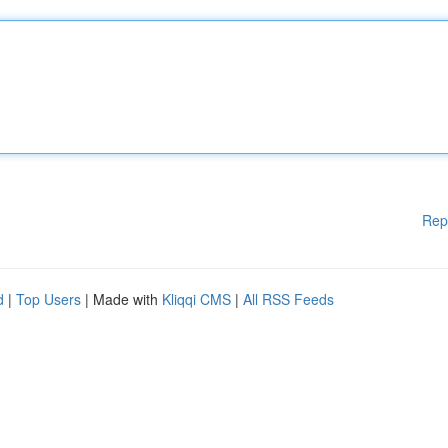
Rep
d
|
Top Users
| Made with
Kliqqi CMS
|
All RSS Feeds