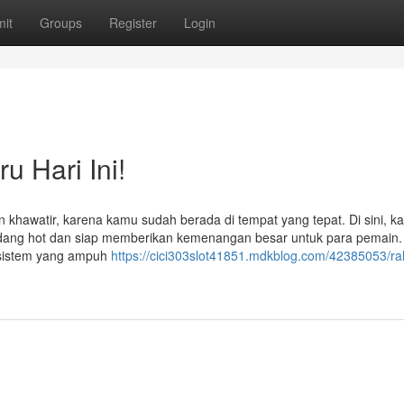
it
Groups
Register
Login
u Hari Ini!
an khawatir, karena kamu sudah berada di tempat yang tepat. Di sini, k
edang hot dan siap memberikan kemenangan besar untuk para pemain.
 sistem yang ampuh
https://cici303slot41851.mdkblog.com/42385053/ra