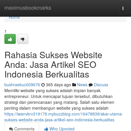
Home
maximusbookmarks
Togg
navi
Home
1
Rahasia Sukses Website
Anda: Jasa Artikel SEO
Indonesia Berkualitas
bushraekuc009676
365 days ago
News
Discuss
Memiliki website yang sukses adalah impian banyak
entrepreneur. Untuk mencapai tujuan tersebut, dibutuhkan
strategi dan perencanaan yang matang. Salah satu elemen
penting dalam membangun website yang sukses adalah
https://iwanvkrv319178.mybuzzblog.com/16478839/akar-utama-
sukses-website-anda-jasa-artikel-seo-indonesia-berkualitas
Comments
Who Upvoted