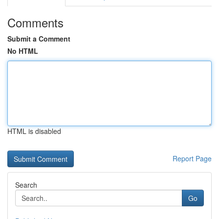
Comments
Submit a Comment
No HTML
HTML is disabled
Report Page
Search
Go