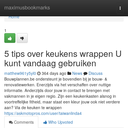
Home
maximusbookmarks
Togg
navi
Home
1
5 tips over keukens wrappen U
kunt vandaag gebruiken
matthew961y5yl0
364 days ago
News
Discuss
Bouwplannen.be ondersteunt je bovendien bij je bouw- &
renovatiewerken. Enerzijds via het verschaffen over nuttige
informatie. Anderzijds door jouw in contact te brengen met
vakmannen in je eigen regio. Zijn een keukenkasten alsnog in
voortreffelijke fitheid, maar staat een kleur jouw ook niet verdere
aan? Via de keuken te wrappen
https://askmotopros.com/user/taiwanlinda4
Comments
Who Upvoted