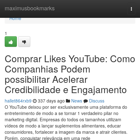
Home
maximusbookmarks
Togg
navi
Home
1
Comprar Likes YouTube: Como
Companhias Podem
possibilitar Acelerar
Credibilidade e Engajamento
hallet864rxb9
337 days ago
News
Discuss
O YouTube deixou por ser exclusivamente uma plataforma do
entretenimento de modo a se tornar 1 verdadeiro pilar no
marketing digital. Empresas do todos os tamanhos utilizam
vídeos de modo a lançar suplementos alimentares, educar
consumidores, fortalecer a imagem da marca e atrair clientes.
Porém, conquistar relevância em uma rede