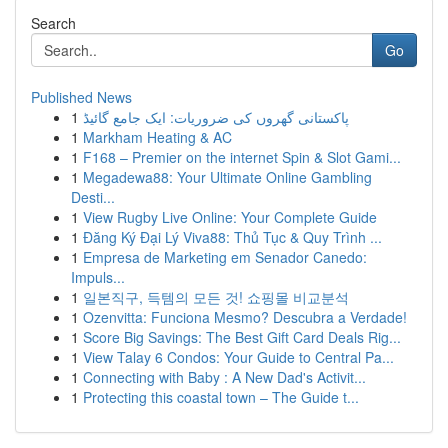
Search
Go
Published News
1
پاکستانی گھروں کی ضروریات: ایک جامع گائیڈ
1
Markham Heating & AC
1
F168 – Premier on the internet Spin & Slot Gami...
1
Megadewa88: Your Ultimate Online Gambling
Desti...
1
View Rugby Live Online: Your Complete Guide
1
Đăng Ký Đại Lý Viva88: Thủ Tục & Quy Trình ...
1
Empresa de Marketing em Senador Canedo:
Impuls...
1
일본직구, 득템의 모든 것! 쇼핑몰 비교분석
1
Ozenvitta: Funciona Mesmo? Descubra a Verdade!
1
Score Big Savings: The Best Gift Card Deals Rig...
1
View Talay 6 Condos: Your Guide to Central Pa...
1
Connecting with Baby : A New Dad's Activit...
1
Protecting this coastal town – The Guide t...