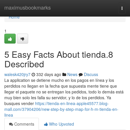
Home
maximusbookmarks
Togg
navi
Home
1
5 Easy Facts About tienda.8
Described
walesk420jry7
332 days ago
News
Discuss
La application se detiene mucho en los pagos en línea y los
perdidos no llegan en la fecha que supuesta mente tiene que
llegar el paquete no se entregan los pedidos, todo lo demás está
muy bien solo les falla su servidor, y lo de los perdidos. Ya
busques vender
https://tienda-en-linea-apple45577.blog-
mall.com/37904206/new-step-by-step-map-for-h-m-tienda-en-
linea
Comments
Who Upvoted