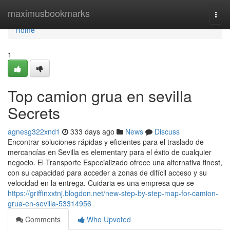
Home
maximusbookmarks
Togg
navi
Home
1
Top camion grua en sevilla
Secrets
agnesg322xnd1
333 days ago
News
Discuss
Encontrar soluciones rápidas y eficientes para el traslado de
mercancías en Sevilla es elementary para el éxito de cualquier
negocio. El Transporte Especializado ofrece una alternativa finest,
con su capacidad para acceder a zonas de difícil acceso y su
velocidad en la entrega. Cuidaria es una empresa que se
https://griffinxxtnj.blogdon.net/new-step-by-step-map-for-camion-
grua-en-sevilla-53314956
Comments
Who Upvoted