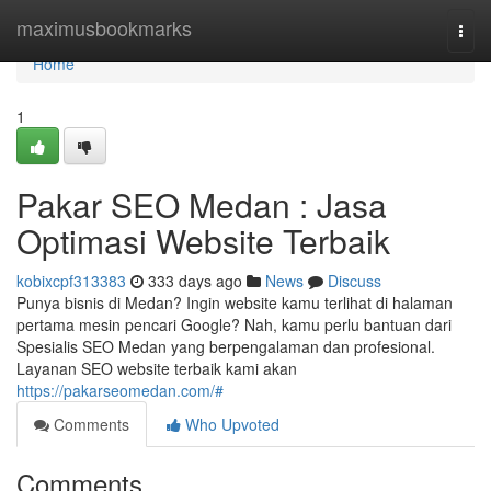
Home
maximusbookmarks
Togg
navi
Home
1
Pakar SEO Medan : Jasa
Optimasi Website Terbaik
kobixcpf313383
333 days ago
News
Discuss
Punya bisnis di Medan? Ingin website kamu terlihat di halaman
pertama mesin pencari Google? Nah, kamu perlu bantuan dari
Spesialis SEO Medan yang berpengalaman dan profesional.
Layanan SEO website terbaik kami akan
https://pakarseomedan.com/#
Comments
Who Upvoted
Comments