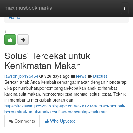
Home
maximusbookmarks
Togg
navi
Home
1
Solusi Terdekat untuk
Kenikmatan Makan
lawsonljbp195454
326 days ago
News
Discuss
Berikan anak Anda kembali semangat makan dengan hipnoterapi!
Jika pertumbuhan/perkembangan/kebaikan anak terhambat
karena sulit makan, hipnoterapi bisa menjadi solusi tepat. Teknik
ini membantu mengubah pikiran dan
https://keziawmlp852238.slypage.com/37812144/terapi-hipnotik-
bermanfaat-untuk-anak-kesulitan-menyantap-makanan
Comments
Who Upvoted