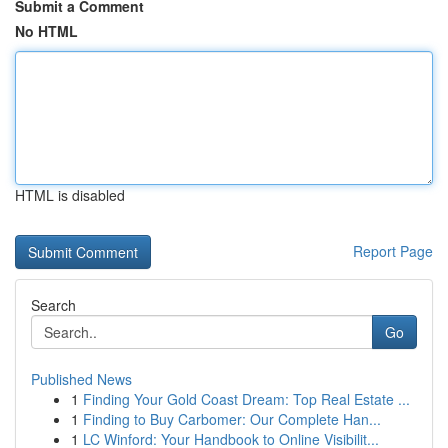
Submit a Comment
No HTML
HTML is disabled
Report Page
Search
Go
Published News
1
Finding Your Gold Coast Dream: Top Real Estate ...
1
Finding to Buy Carbomer: Our Complete Han...
1
LC Winford: Your Handbook to Online Visibilit...