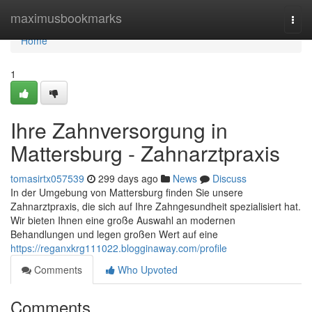
Home
maximusbookmarks
Togg
navi
Home
1
Ihre Zahnversorgung in
Mattersburg - Zahnarztpraxis
tomasirtx057539
299 days ago
News
Discuss
In der Umgebung von Mattersburg finden Sie unsere
Zahnarztpraxis, die sich auf Ihre Zahngesundheit spezialisiert hat.
Wir bieten Ihnen eine große Auswahl an modernen
Behandlungen und legen großen Wert auf eine
https://reganxkrg111022.blogginaway.com/profile
Comments
Who Upvoted
Comments