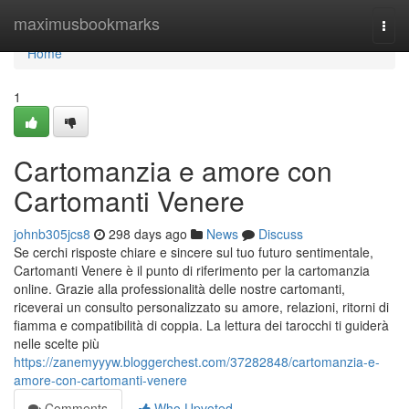
Home
maximusbookmarks
Togg
navi
Home
1
Cartomanzia e amore con
Cartomanti Venere
johnb305jcs8
298 days ago
News
Discuss
Se cerchi risposte chiare e sincere sul tuo futuro sentimentale,
Cartomanti Venere è il punto di riferimento per la cartomanzia
online. Grazie alla professionalità delle nostre cartomanti,
riceverai un consulto personalizzato su amore, relazioni, ritorni di
fiamma e compatibilità di coppia. La lettura dei tarocchi ti guiderà
nelle scelte più
https://zanemyyyw.bloggerchest.com/37282848/cartomanzia-e-
amore-con-cartomanti-venere
Comments
Who Upvoted