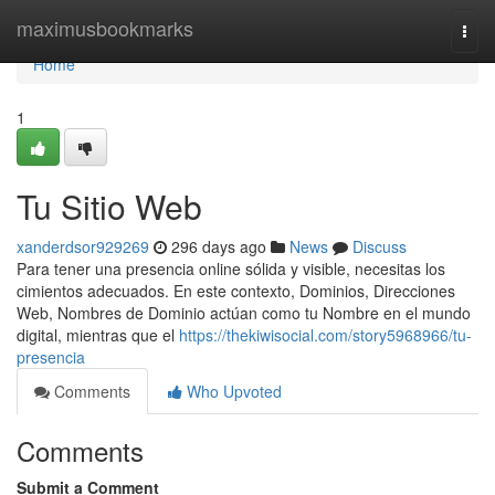
Home
maximusbookmarks
Togg
navi
Home
1
Tu Sitio Web
xanderdsor929269
296 days ago
News
Discuss
Para tener una presencia online sólida y visible, necesitas los
cimientos adecuados. En este contexto, Dominios, Direcciones
Web, Nombres de Dominio actúan como tu Nombre en el mundo
digital, mientras que el
https://thekiwisocial.com/story5968966/tu-
presencia
Comments
Who Upvoted
Comments
Submit a Comment