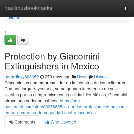
Home
maximusbookmarks
Togg
navi
Home
1
Protection by Giacomini
Extinguishers in Mexico
gerardinyy808652
270 days ago
News
Discuss
Giacomini es una empresa líder en la industria de los extintores.
Con una larga trayectoria, se ha ganado la creencia de sus
clientes por su compromiso con la calidad. En México, Giacomini
ofrece una variedad extensa
https://one-
bookmark.com/story20078855/lo-que-los-profesionales-buscan-
en-una-empresa-de-seguridad-contra-incendios
Comments
Who Upvoted