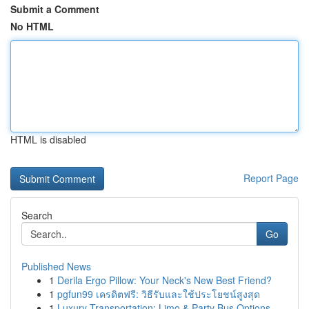
Submit a Comment
No HTML
HTML is disabled
Report Page
Search
Go
Published News
1
Derila Ergo Pillow: Your Neck's New Best Friend?
1
pgfun99 เครดิตฟรี: วิธีรับและใช้ประโยชน์สูงสุด
1
Luxury Transportation: Limo & Party Bus Options...