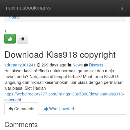
Home
maximusbookmarks
Togg
navi
Home
1
Download Kiss918 copyright
adreaalrz901241
269 days ago
News
Discuss
Hei player kasino! Rindu untuk bermain game slot dan meja
favorit anda? Nah, anda di tempat terbaik! Muat turun Kiss918
langsung dan nikmati keseronokan luar biasa dengan permainan
luar biasa. Slot Hadiah
https://webdirectory777.com/listings13365800/download-kiss918-
copyright
Comments
Who Upvoted
Comments