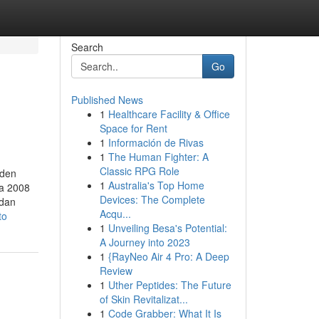
Search
Go
Published News
1
Healthcare Facility & Office
Space for Rent
1
Información de Rivas
1
The Human Fighter: A
Classic RPG Role
iden
1
Australia's Top Home
da 2008
Devices: The Complete
 dan
Acqu...
to
1
Unveiling Besa's Potential:
A Journey into 2023
1
{RayNeo Air 4 Pro: A Deep
Review
1
Uther Peptides: The Future
of Skin Revitalizat...
1
Code Grabber: What It Is