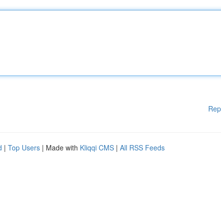
Rep
d
|
Top Users
| Made with
Kliqqi CMS
|
All RSS Feeds