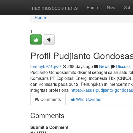
Home
maximusbookmarks
Home
New
Subm
Home
1
Profil Pudjianto Gondosa
tommyb974qvz7
268 days ago
News
Discuss
Pudjianto Gondosasmito dikenal sebagai salah satu to
Komisaris PT Exploitasi Energi Indonesia Tbk (CNKO)
dan Komisaris pada 2012. Penunjukan ini mencermi
integritas profesional
https://kasus-pudjianto-gondos
Comments
Who Upvoted
Comments
Submit a Comment