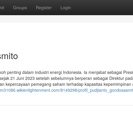
it
Groups
Register
Login
smito
koh penting dalam industri energi Indonesia. Ia menjabat sebagai Pres
 sejak 21 Juni 2023 setelah sebelumnya berperan sebagai Direktur pa
nkan kepercayaan pemegang saham terhadap kapasitas kepemimpinan
asm31086.wikienlightenment.com/8149298/profil_pudjianto_gondosasmi