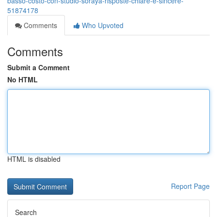
basso-costo-con-studio-soraya-risposte-chiare-e-sincere-
51874178
Comments
Who Upvoted
Comments
Submit a Comment
No HTML
HTML is disabled
Report Page
Search