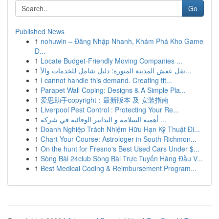
Go
Published News
1
nohuwin – Đăng Nhập Nhanh, Khám Phá Kho Game
Đ...
1
Locate Budget-Friendly Moving Companies ...
1
نقل عفش المدينة المنورة: دليل شامل للخدمات والأ...
1
I cannot handle this demand. Creating tit...
1
Parapet Wall Coping: Designs & A Simple Pla...
1
爱思助手copyright：最新版本 及 安装指南
1
Liverpool Pest Control : Protecting Your Re...
1
أهمية السلامة و التدابير الوقائية في شركة ...
1
Doanh Nghiệp Trách Nhiệm Hữu Hạn Kỹ Thuật Đi...
1
Chart Your Course: Astrologer in South Richmon...
1
On the hunt for Fresno's Best Used Cars Under $...
1
Sòng Bài 24club Sòng Bài Trực Tuyến Hàng Đầu V...
1
Best Medical Coding & Reimbursement Program...