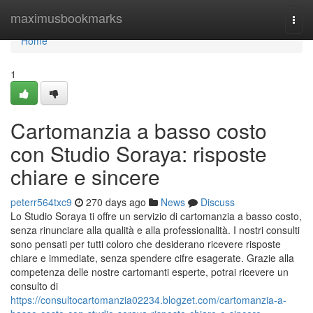
Home
maximusbookmarks
Togg
navi
Home
1
Cartomanzia a basso costo
con Studio Soraya: risposte
chiare e sincere
peterr564txc9
270 days ago
News
Discuss
Lo Studio Soraya ti offre un servizio di cartomanzia a basso costo,
senza rinunciare alla qualità e alla professionalità. I nostri consulti
sono pensati per tutti coloro che desiderano ricevere risposte
chiare e immediate, senza spendere cifre esagerate. Grazie alla
competenza delle nostre cartomanti esperte, potrai ricevere un
consulto di
https://consultocartomanzia02234.blogzet.com/cartomanzia-a-