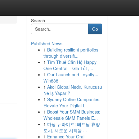
Search
Go
Published News
1
Building resilient portfolios
through diversifi...
1
Tìm Thuê Căn Hộ Happy
One Central – Giá Tốt ,...
1
Our Launch and Loyalty –
Win888
1
Akol Global Nedir, Kurucusu
Ne İş Yapar ?
1
Sydney Online Companies:
Elevate Your Digital I...
1
Boost Your SMM Business:
Wholesale SMM Panels E...
1
다낭 뉴라이프: 베트남 휴양
도시, 새로운 시작을 ...
1
Enhance Your Oral