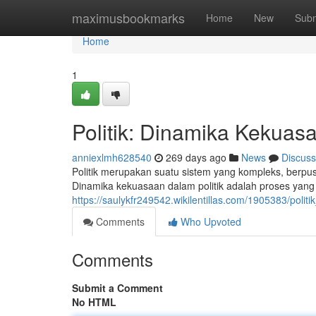
Home
maximusbookmarks
Home
New
Subm
Home
1
Politik: Dinamika Kekuas
anniexlmh628540
269 days ago
News
Discuss
Politik merupakan suatu sistem yang kompleks, berp
Dinamika kekuasaan dalam politik adalah proses yang 
https://saulykfr249542.wikilentillas.com/1905383/pol
Comments
Who Upvoted
Comments
Submit a Comment
No HTML