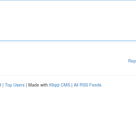
Rep
d
|
Top Users
| Made with
Kliqqi CMS
|
All RSS Feeds