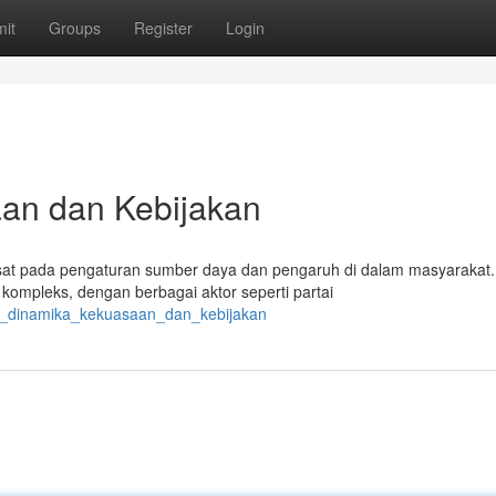
it
Groups
Register
Login
aan dan Kebijakan
usat pada pengaturan sumber daya dan pengaruh di dalam masyarakat.
kompleks, dengan berbagai aktor seperti partai
itik_dinamika_kekuasaan_dan_kebijakan