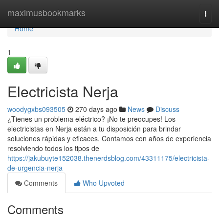
Home
maximusbookmarks
Togg
navi
Home
1
Electricista Nerja
woodygxbs093505
270 days ago
News
Discuss
¿Tienes un problema eléctrico? ¡No te preocupes! Los
electricistas en Nerja están a tu disposición para brindar
soluciones rápidas y eficaces. Contamos con años de experiencia
resolviendo todos los tipos de
https://jakubuyte152038.thenerdsblog.com/43311175/electricista-
de-urgencia-nerja
Comments
Who Upvoted
Comments