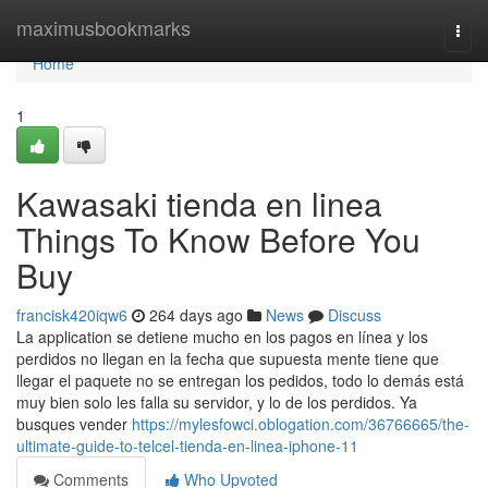
Home
maximusbookmarks
Togg
navi
Home
1
Kawasaki tienda en linea
Things To Know Before You
Buy
francisk420iqw6
264 days ago
News
Discuss
La application se detiene mucho en los pagos en línea y los
perdidos no llegan en la fecha que supuesta mente tiene que
llegar el paquete no se entregan los pedidos, todo lo demás está
muy bien solo les falla su servidor, y lo de los perdidos. Ya
busques vender
https://mylesfowci.oblogation.com/36766665/the-
ultimate-guide-to-telcel-tienda-en-linea-iphone-11
Comments
Who Upvoted