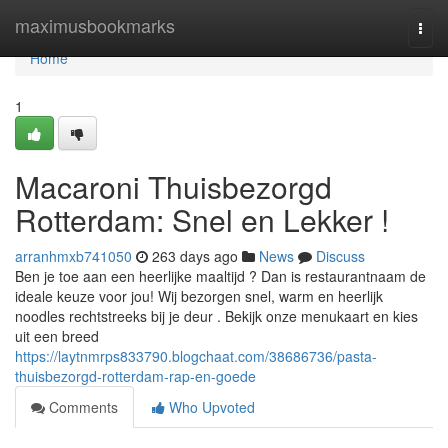
Home
maximusbookmarks
Togg
navi
Home
1
Macaroni Thuisbezorgd
Rotterdam: Snel en Lekker !
arranhmxb741050
263 days ago
News
Discuss
Ben je toe aan een heerlijke maaltijd ? Dan is restaurantnaam de
ideale keuze voor jou! Wij bezorgen snel, warm en heerlijk
noodles rechtstreeks bij je deur . Bekijk onze menukaart en kies
uit een breed
https://laytnmrps833790.blogchaat.com/38686736/pasta-
thuisbezorgd-rotterdam-rap-en-goede
Comments
Who Upvoted