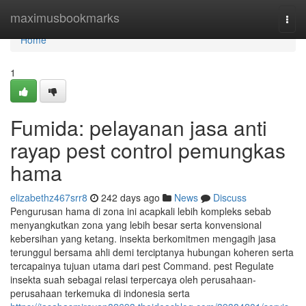
Home
maximusbookmarks
Togg
navi
Home
1
Fumida: pelayanan jasa anti
rayap pest control pemungkas
hama
elizabethz467srr8
242 days ago
News
Discuss
Pengurusan hama di zona ini acapkali lebih kompleks sebab
menyangkutkan zona yang lebih besar serta konvensional
kebersihan yang ketang. insekta berkomitmen mengagih jasa
terunggul bersama ahli demi terciptanya hubungan koheren serta
tercapainya tujuan utama dari pest Command. pest Regulate
insekta suah sebagai relasi terpercaya oleh perusahaan-
perusahaan terkemuka di indonesia serta