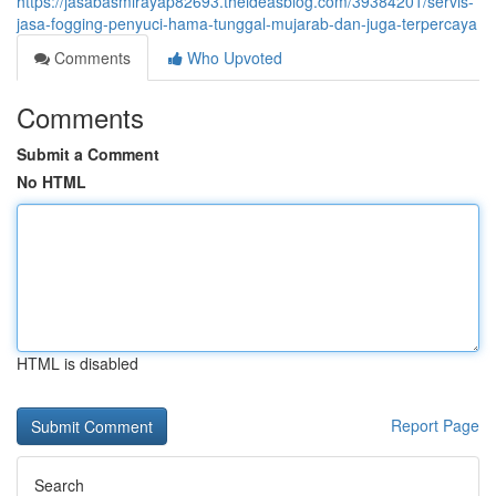
https://jasabasmirayap82693.theideasblog.com/39384201/servis-
jasa-fogging-penyuci-hama-tunggal-mujarab-dan-juga-terpercaya
Comments
Who Upvoted
Comments
Submit a Comment
No HTML
HTML is disabled
Report Page
Search