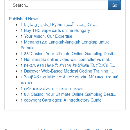
Go
Published News
1
ایجاد بازی مار با Python و لاک‌پشت : آموز...
1
Buy THC vape carts online Hungary
1
Your Vision, Our Expertise
1
Menang123: Langkah-langkah Lengkap untuk
Pemula
1
88i Casino: Your Ultimate Online Gambling Desti...
1
Hdmi matrix online video wall controller vs mat...
1
next789 เครดิตฟรี: สำรวจ สิทธิพิเศษ โปรโมชั่น ใ...
1
Discover Web-Based Medical Coding Training ...
1
Σουβλάκια Μύτικα & καλαμάκι Μύτικα: τοπική
παρά...
1
חשפנית: המדריך המלא למתחילים
1
88i Casino: Your Ultimate Online Gambling Desti...
1
copyright Cartridges: A Introductory Guide