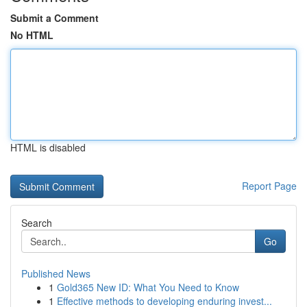
Submit a Comment
No HTML
HTML is disabled
Report Page
Search
Go
Published News
1
Gold365 New ID: What You Need to Know
1
Effective methods to developing enduring invest...