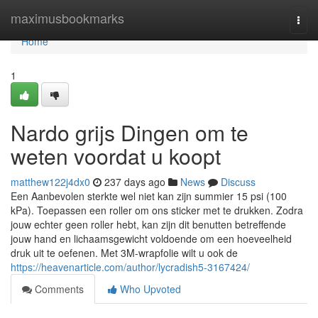
Home
maximusbookmarks
Togg
navi
Home
1
Nardo grijs Dingen om te
weten voordat u koopt
matthew122j4dx0
237 days ago
News
Discuss
Een Aanbevolen sterkte wel niet kan zijn summier 15 psi (100
kPa). Toepassen een roller om ons sticker met te drukken. Zodra
jouw echter geen roller hebt, kan zijn dit benutten betreffende
jouw hand en lichaamsgewicht voldoende om een hoeveelheid
druk uit te oefenen. Met 3M-wrapfolie wilt u ook de
https://heavenarticle.com/author/lycradish5-3167424/
Comments
Who Upvoted