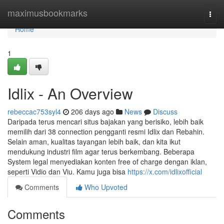
Home
maximusbookmarks
Togg
navi
Home
1
Idlix - An Overview
rebeccac753syl4
206 days ago
News
Discuss
Daripada terus mencari situs bajakan yang berisiko, lebih baik
memilih dari 38 connection pengganti resmi Idlix dan Rebahin.
Selain aman, kualitas tayangan lebih baik, dan kita ikut
mendukung industri film agar terus berkembang. Beberapa
System legal menyediakan konten free of charge dengan iklan,
seperti Vidio dan Viu. Kamu juga bisa
https://x.com/idlixofficial
Comments
Who Upvoted
Comments