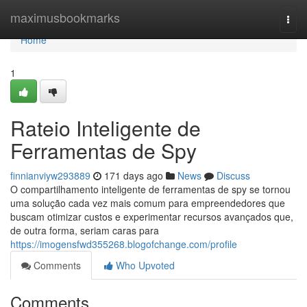
Home
maximusbookmarks
Togg
navi
Home
1
Rateio Inteligente de
Ferramentas de Spy
finnianviyw293889
171 days ago
News
Discuss
O compartilhamento inteligente de ferramentas de spy se tornou
uma solução cada vez mais comum para empreendedores que
buscam otimizar custos e experimentar recursos avançados que,
de outra forma, seriam caras para
https://imogensfwd355268.blogofchange.com/profile
Comments
Who Upvoted
Comments