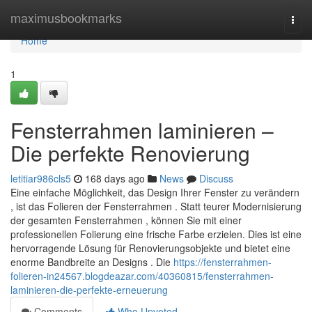
Home
maximusbookmarks
Togg
navi
Home
1
Fensterrahmen laminieren –
Die perfekte Renovierung
letitiar986cls5
168 days ago
News
Discuss
Eine einfache Möglichkeit, das Design Ihrer Fenster zu verändern
, ist das Folieren der Fensterrahmen . Statt teurer Modernisierung
der gesamten Fensterrahmen , können Sie mit einer
professionellen Folierung eine frische Farbe erzielen. Dies ist eine
hervorragende Lösung für Renovierungsobjekte und bietet eine
enorme Bandbreite an Designs . Die
https://fensterrahmen-
folieren-in24567.blogdeazar.com/40360815/fensterrahmen-
laminieren-die-perfekte-erneuerung
Comments
Who Upvoted