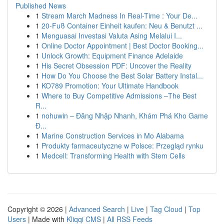
Published News
1
Stream March Madness In Real-Time : Your De...
1
20-Fuß Container Einheit kaufen: Neu & Benutzt ...
1
Menguasai Investasi Valuta Asing Melalui I...
1
Online Doctor Appointment | Best Doctor Booking...
1
Unlock Growth: Equipment Finance Adelaide
1
His Secret Obsession PDF: Uncover the Reality
1
How Do You Choose the Best Solar Battery Instal...
1
KO789 Promotion: Your Ultimate Handbook
1
Where to Buy Competitive Admissions –The Best
R...
1
nohuwin – Đăng Nhập Nhanh, Khám Phá Kho Game
Đ...
1
Marine Construction Services in Mo Alabama
1
Produkty farmaceutyczne w Polsce: Przegląd rynku
1
Medcell: Transforming Health with Stem Cells
Copyright © 2026 |
Advanced Search
|
Live
|
Tag Cloud
|
Top
Users
| Made with
Kliqqi CMS
|
All RSS Feeds