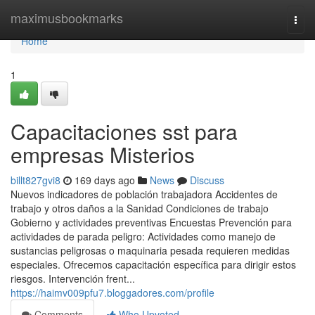
Home
maximusbookmarks
Togg
navi
Home
1
Capacitaciones sst para
empresas Misterios
billt827gvi8
169 days ago
News
Discuss
Nuevos indicadores de población trabajadora Accidentes de
trabajo y otros daños a la Sanidad Condiciones de trabajo
Gobierno y actividades preventivas Encuestas Prevención para
actividades de parada peligro: Actividades como manejo de
sustancias peligrosas o maquinaria pesada requieren medidas
especiales. Ofrecemos capacitación específica para dirigir estos
riesgos. Intervención frent...
https://haimv009pfu7.bloggadores.com/profile
Comments
Who Upvoted