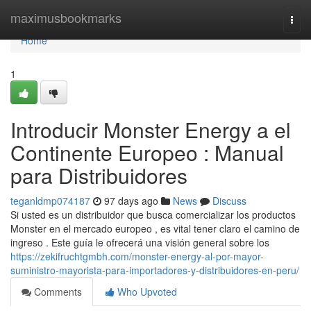
Home
maximusbookmarks
Togg
navi
Home
1
Introducir Monster Energy a el
Continente Europeo : Manual
para Distribuidores
teganldmp074187
97 days ago
News
Discuss
Si usted es un distribuidor que busca comercializar los productos
Monster en el mercado europeo , es vital tener claro el camino de
ingreso . Este guía le ofrecerá una visión general sobre los
https://zekifruchtgmbh.com/monster-energy-al-por-mayor-
suministro-mayorista-para-importadores-y-distribuidores-en-peru/
Comments
Who Upvoted