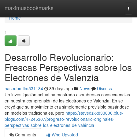
Home
maximusbookmarks
Togg
navi
Home
1
Desarrollo Revolucionario:
Frescas Perspectivas sobre los
Electrones de Valenzia
haseebmffm531184
89 days ago
News
Discuss
Un investigación actual ha mostrado asombrosas consecuencias
en nuestra comprensión de los electrones de Valenzia. En se
creyó que su movimiento era simplemente previsible basándose
en modelos tradicionales, pero
https://stevedzkk833806.blue-
blogs.com/47245307/progreso-revolucionario-originales-
perspectivas-sobre-los-electrones-de-valéncia
Comments
Who Upvoted