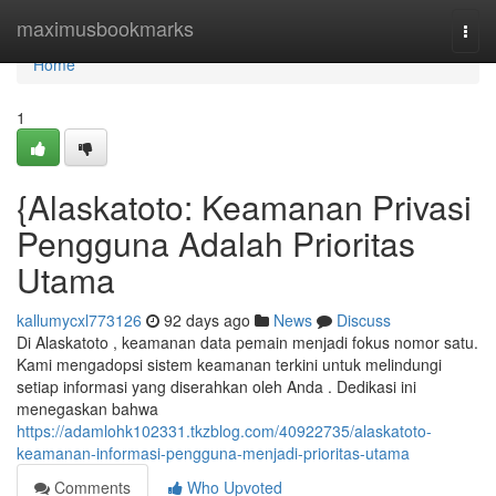
Home
maximusbookmarks
Togg
navi
Home
1
{Alaskatoto: Keamanan Privasi
Pengguna Adalah Prioritas
Utama
kallumycxl773126
92 days ago
News
Discuss
Di Alaskatoto , keamanan data pemain menjadi fokus nomor satu.
Kami mengadopsi sistem keamanan terkini untuk melindungi
setiap informasi yang diserahkan oleh Anda . Dedikasi ini
menegaskan bahwa
https://adamlohk102331.tkzblog.com/40922735/alaskatoto-
keamanan-informasi-pengguna-menjadi-prioritas-utama
Comments
Who Upvoted