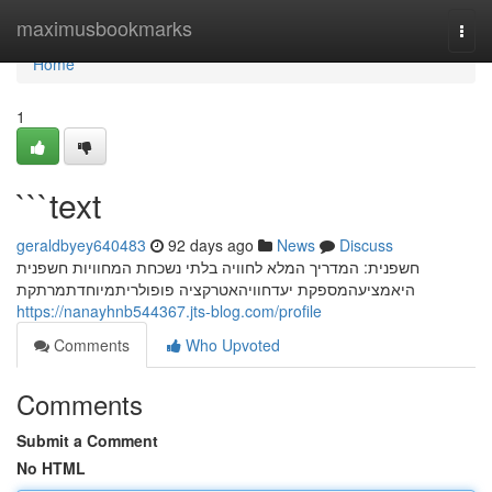
Home
maximusbookmarks
Togg
navi
Home
1
```text
geraldbyey640483
92 days ago
News
Discuss
חשפנית: המדריך המלא לחוויה בלתי נשכחת המחוויות חשפנית
היאמציעהמספקת יעדחוויהאטרקציה פופולריתמיוחדתמרתקת
https://nanayhnb544367.jts-blog.com/profile
Comments
Who Upvoted
Comments
Submit a Comment
No HTML