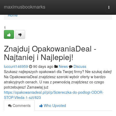
Home
maximusbookmarks
Togg
navi
Home
1
Znajduj OpakowaniaDeal -
Najtaniej i Najlepiej!
luccunt146959
90 days ago
News
Discuss
Szukasz najlepszych opakowań dla Twojej firmy? Nie szukaj dalej!
Na OpakowaniaDeal znajdziesz szeroki wybór oferty w bardzo
atrakcyjnych cenach. U nas z pewnością znajdziesz co czego
potrzebujesz! Zamawiaj już
https://opakowaniadeal.pl/pl/p/Sciereczka-do-podlogi-ODOR-
STOP-Vileda-1-szt/823
Comments
Who Upvoted