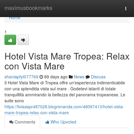
Home
maximusbookmarks
Togg
navi
Home
1
Hotel Vista Mare Tropea: Relax
con Vista Mare
shaniapfyt077769
89 days ago
News
Discuss
Il Hotel Vista Mare di Tropea offre un'esperienza indimenticabile
con una splendida vista sul mare . Godetevi istanti di totale
tranquillità ammirando la bellezza del panorama tropeanese. Le
suite sono
https://liviaaspr487028.blogrenanda.com/48097413/hotel-vista-
mare-tropea-relax-con-vista-mare
Comments
Who Upvoted