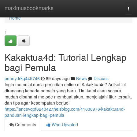
Home
maximusbookmarks
Togg
navi
Home
1
Kakaktua4d: Tutorial Lengkap
bagi Pemula
pennydrkq445746
89 days ago
News
Discuss
Ingin memulai dunia perjudian online di Kakaktua4d? Artikel ini
dirancang kepada pemain yang baru. Tim kami akan secara
mudah dipahami metode membuat akun, menjelajahi fitur terbaik,
dan tips agar kesempatan berjudi
https://lancevqpf624042.theisblog.com/41638976/kakaktua4d-
panduan-lengkap-bagi-pemula
Comments
Who Upvoted