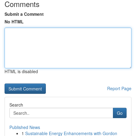
Comments
Submit a Comment
No HTML
HTML is disabled
Report Page
Search
Go
Published News
1
Sustainable Energy Enhancements with Gordon